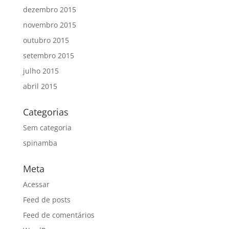
dezembro 2015
novembro 2015
outubro 2015
setembro 2015
julho 2015
abril 2015
Categorias
Sem categoria
spinamba
Meta
Acessar
Feed de posts
Feed de comentários