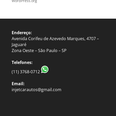
WordPress.org
Endereço:
Avenida Corifeu de Azevedo Marques, 4707 –
Jaguaré
Zona Oeste – São Paulo – SP
Telefones:
(11) 3768-0712
Email:
injetcarautos@gmail.com