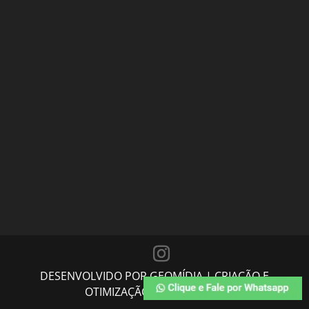
DESENVOLVIDO POR GEOMÍDIA | CRIAÇÃO E
OTIMIZAÇÃO DE WEBSITES.