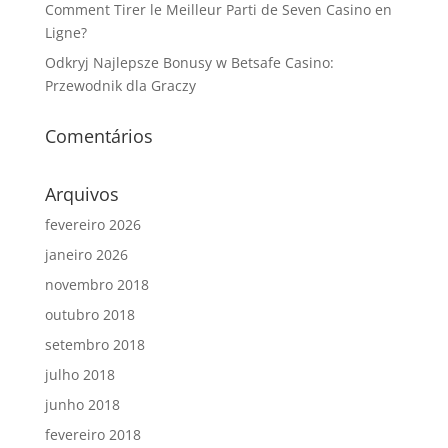
Comment Tirer le Meilleur Parti de Seven Casino en
Ligne?
Odkryj Najlepsze Bonusy w Betsafe Casino:
Przewodnik dla Graczy
Comentários
Arquivos
fevereiro 2026
janeiro 2026
novembro 2018
outubro 2018
setembro 2018
julho 2018
junho 2018
fevereiro 2018