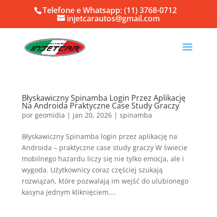
Telefone e Whatsapp: (11) 3768-0712
injetcarautos@gmail.com
Błyskawiczny Spinamba Login Przez Aplikację
Na Androida Praktyczne Case Study Graczy
por
geomidia
|
jan 20, 2026
|
spinamba
Błyskawiczny Spinamba login przez aplikację na
Androida – praktyczne case study graczy W świecie
mobilnego hazardu liczy się nie tylko emocja, ale i
wygoda. Użytkownicy coraz częściej szukają
rozwiązań, które pozwalają im wejść do ulubionego
kasyna jednym kliknięciem....