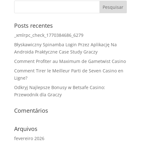
Posts recentes
_xmlrpc_check_1770384686_6279
Błyskawiczny Spinamba Login Przez Aplikację Na
Androida Praktyczne Case Study Graczy
Comment Profiter au Maximum de Gametwist Casino
Comment Tirer le Meilleur Parti de Seven Casino en
Ligne?
Odkryj Najlepsze Bonusy w Betsafe Casino:
Przewodnik dla Graczy
Comentários
Arquivos
fevereiro 2026