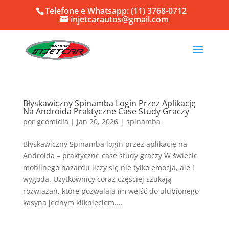
Telefone e Whatsapp: (11) 3768-0712
injetcarautos@gmail.com
Błyskawiczny Spinamba Login Przez Aplikację
Na Androida Praktyczne Case Study Graczy
por
geomidia
|
jan 20, 2026
|
spinamba
Błyskawiczny Spinamba login przez aplikację na
Androida – praktyczne case study graczy W świecie
mobilnego hazardu liczy się nie tylko emocja, ale i
wygoda. Użytkownicy coraz częściej szukają
rozwiązań, które pozwalają im wejść do ulubionego
kasyna jednym kliknięciem....