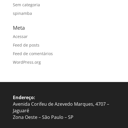
Sem categoria
spinamba
Meta
Acessar
Feed de posts
Feed de comentários
WordPress.org
Endereço:
Avenida Corifeu de Azevedo Marques, 4707 –
Jaguaré
Zona Oeste – São Paulo – SP