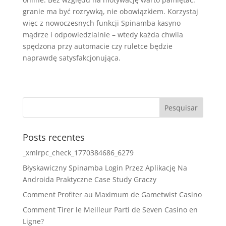
granie ma być rozrywką, nie obowiązkiem. Korzystaj
więc z nowoczesnych funkcji Spinamba kasyno
mądrze i odpowiedzialnie – wtedy każda chwila
spędzona przy automacie czy ruletce będzie
naprawdę satysfakcjonująca.
Posts recentes
_xmlrpc_check_1770384686_6279
Błyskawiczny Spinamba Login Przez Aplikację Na
Androida Praktyczne Case Study Graczy
Comment Profiter au Maximum de Gametwist Casino
Comment Tirer le Meilleur Parti de Seven Casino en
Ligne?