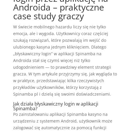
Androida – praktyczne
case study graczy
W świecie mobilnego hazardu liczy się nie tylko
emocja, ale i wygoda. Użytkownicy coraz częściej
szukają rozwiązań, które pozwalają im wejść do
ulubionego kasyna jednym kliknięciem. Dlatego
„błyskawiczny login” w aplikacji Spinamba na
Androida stał się czymś więcej niż tylko
udogodnieniem — to prawdziwy element strategii
gracza. W tym artykule przyjrzymy się, jak wygląda to
w praktyce, przedstawiając kilka rzeczywistych
przykładów użytkowników, którzy korzystają z
Spinamba pl i dzielą się swoimi doświadczeniami.
Jak działa błyskawiczny login w aplikacji
Spinamba?
Po zainstalowaniu aplikacji Spinamba kasyno na
urządzeniu z systemem Android, użytkownik może
zalogować się automatycznie za pomocą funkcji