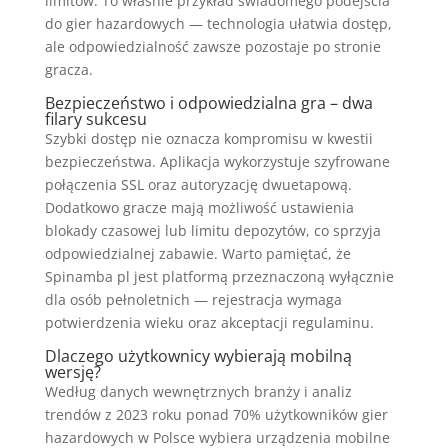
limitów. To właśnie przykład świadomego podejścia
do gier hazardowych — technologia ułatwia dostęp,
ale odpowiedzialność zawsze pozostaje po stronie
gracza.
Bezpieczeństwo i odpowiedzialna gra – dwa
filary sukcesu
Szybki dostęp nie oznacza kompromisu w kwestii
bezpieczeństwa. Aplikacja wykorzystuje szyfrowane
połączenia SSL oraz autoryzację dwuetapową.
Dodatkowo gracze mają możliwość ustawienia
blokady czasowej lub limitu depozytów, co sprzyja
odpowiedzialnej zabawie. Warto pamiętać, że
Spinamba pl jest platformą przeznaczoną wyłącznie
dla osób pełnoletnich — rejestracja wymaga
potwierdzenia wieku oraz akceptacji regulaminu.
Dlaczego użytkownicy wybierają mobilną
wersję?
Według danych wewnętrznych branży i analiz
trendów z 2023 roku ponad 70% użytkowników gier
hazardowych w Polsce wybiera urządzenia mobilne