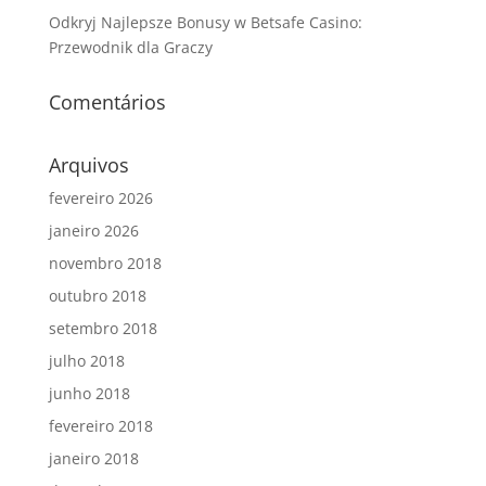
Odkryj Najlepsze Bonusy w Betsafe Casino:
Przewodnik dla Graczy
Comentários
Arquivos
fevereiro 2026
janeiro 2026
novembro 2018
outubro 2018
setembro 2018
julho 2018
junho 2018
fevereiro 2018
janeiro 2018